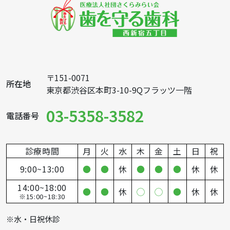
〒151-0071
所在地
東京都渋谷区本町3-10-9Qフラッツ一階
03-5358-3582
電話番号
診療時間
月
火
水
木
金
土
日
祝
9:00~13:00
●
●
休
●
●
●
休
休
14:00~18:00
●
●
休
◯
◯
●
休
休
※15:00~18:30
※水・日祝休診