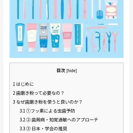
目次
[
hide
]
1
はじめに
2
歯磨き粉って必要なの？
3
なぜ歯磨き粉を使うと良いのか？
3.1
①フッ素による虫歯予防
3.2
② 歯周病・知覚過敏へのアプローチ
3.3
③ 日本・学会の推奨